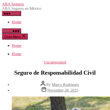
Skip
ABA Seguros
to
ABA Seguros en México
the
Menu
content
Home
Menu
Close Menu
Home
Home
Categories
Uncategorized
Seguro de Responsabilidad Civil
Post
By
Marco Rodriguez
author
Post
November 28, 2025
date